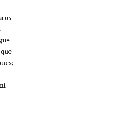
aros
,
egué
r que
ones;
mi