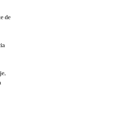
te de
cia
je,
a