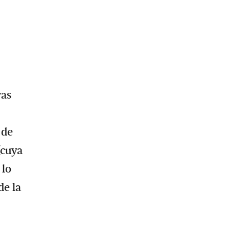
ras
 de
(cuya
 lo
de la