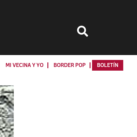
MI VECINA Y YO
BORDER POP
BOLETÍN
Primary
Sidebar