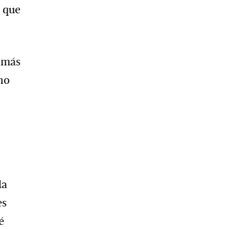
z que
í más
no
la
es
é