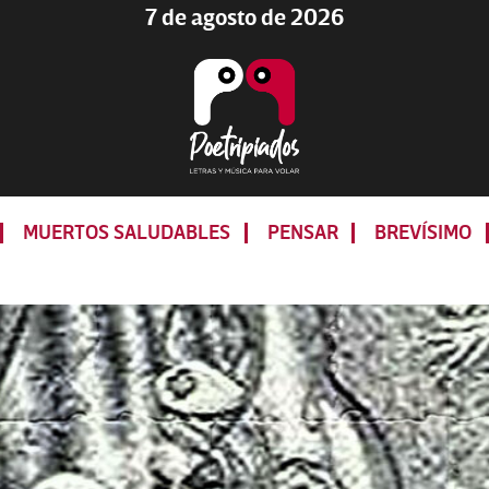
7 de agosto de 2026
Poetripiados
LETRAS
Y
MUERTOS SALUDABLES
PENSAR
BREVÍSIMO
MÚSICA
PARA
VOLAR