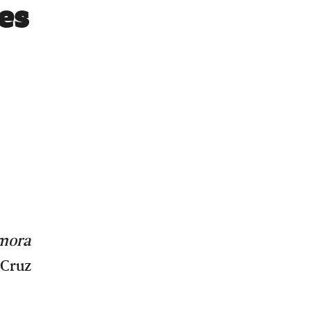
es
amora
 Cruz