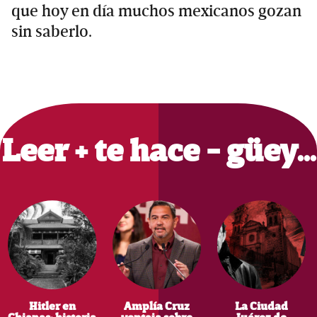
que hoy en día muchos mexicanos gozan
sin saberlo.
Primary
Sidebar
Leer + te hace - güey…
Hitler en
Amplía Cruz
La Ciudad