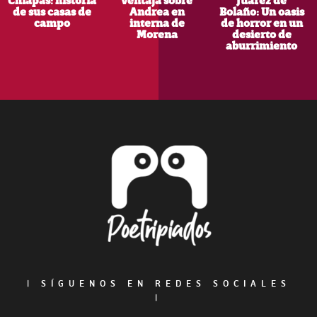
Chiapas: historia
ventaja sobre
Juárez de
de sus casas de
Andrea en
Bolaño: Un oasis
campo
interna de
de horror en un
Morena
desierto de
aburrimiento
Footer
|
SÍGUENOS EN REDES SOCIALES
|