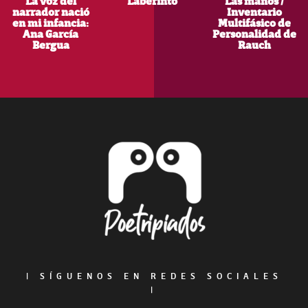
La voz del
Laberinto
Las manos /
narrador nació
Inventario
en mi infancia:
Multifásico de
Ana García
Personalidad de
Bergua
Rauch
Footer
|
SÍGUENOS EN REDES SOCIALES
|