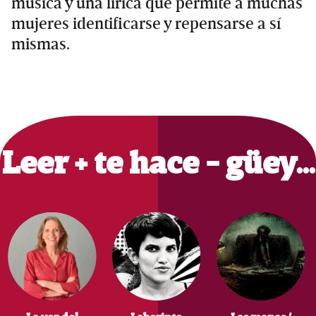
música y una lírica que permite a muchas
mujeres identificarse y repensarse a sí
mismas.
Primary
Sidebar
Leer + te hace - güey…