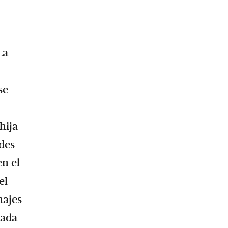
La
se
hija
ades
en el
el
najes
lada