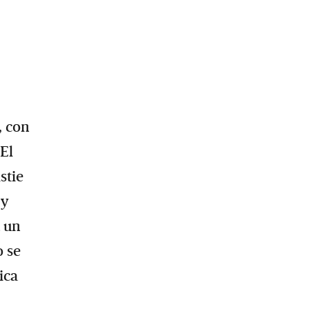
, con
 El
stie
 y
a un
o se
ica