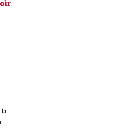
oir
 la
u