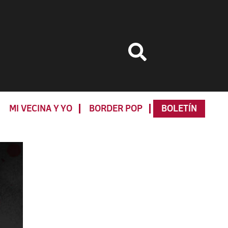
MI VECINA Y YO
BORDER POP
BOLETÍN
Primary
Sidebar