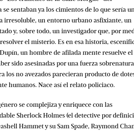
 se sentaban ya los cimientos de lo que sería u
ia irresoluble, un entorno urbano asfixiante, un
tado y, sobre todo, un investigador que, por me
resolver el misterio. Es en esa historia, escenif
e Dupín, un hombre de afilada mente resuelve el
ber sido asesinadas por una fuerza sobrenatural
ara los no avezados parecieran producto de dote
e humanos. Nace así el relato policiaco.
nero se complejiza y enriquece con las
able Sherlock Holmes (el detective por definici
n, Dashell Hammet y su Sam Spade, Raymond Cha