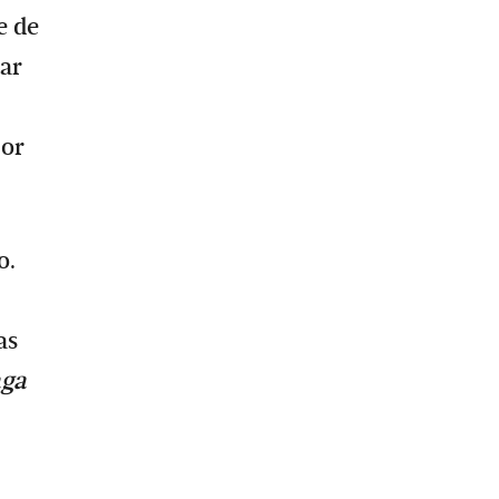
e de
gar
jor
o.
as
aga