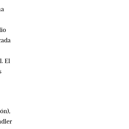
na
dio
icada
. El
s
ón),
ndler