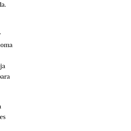
da.
y
aloma
ja
para
a
es