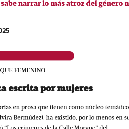
abe narrar lo más atroz del género n
2025
OQUE FEMENINO
ca escrita por mujeres
torias en prosa que tienen como núcleo temático
lvira Bermúdez), ha existido, por lo menos en s
ó “Los crímenes de la Calle Morgue” del