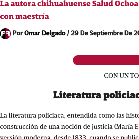
La autora chihuahuense Salud Ochoa s
con maestría
Por
Omar Delgado
/
29 De Septiembre De 
CON UN T
Literatura policia
La literatura policiaca, entendida como las his
construcción de una noción de justicia (María E
versión moderna, desde 1833, cuando se public