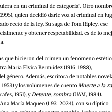
quiera en un criminal de categoría”. Otro nombr
1995), quien decidió darle voz al criminal en lu
ado recto de la ley. Su saga de Tom Ripley, ese
cialmente y obtener respetabilidad, es de lo me
a.
as que hicieron del crimen un fenómeno estétic
ra María Elvira Bermúdez (1916-1988),
del género. Además, escritora de notables novel
 1953) y los volúmenes de cuento
Muerte a la z
rafes, 1951), y
Detente, sombra
(UAM, 1984).
na María Maqueo (1|93-2024), con su díptico