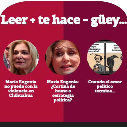
Sidebar
Leer + te hace - güey…
María Eugenia
María Eugenia:
Cuando el amor
no puede con la
¿Cortina de
político
violencia en
humo o
termina…
Chihuahua
estrategia
política?