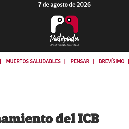
7 de agosto de 2026
Poetripiados
LETRAS
Y
MUERTOS SALUDABLES
PENSAR
BREVÍSIMO
MÚSICA
PARA
VOLAR
namiento del ICB