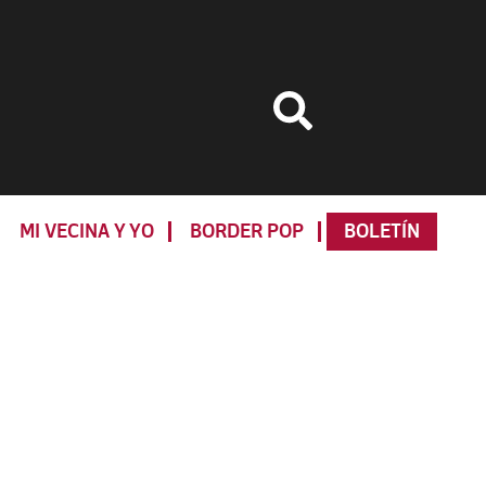
MI VECINA Y YO
BORDER POP
BOLETÍN
Primary
Sidebar