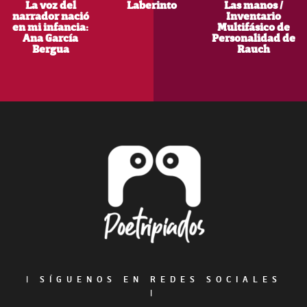
La voz del
Laberinto
Las manos /
narrador nació
Inventario
en mi infancia:
Multifásico de
Ana García
Personalidad de
Bergua
Rauch
Footer
|
SÍGUENOS EN REDES SOCIALES
|