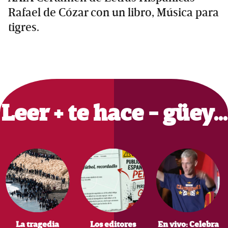
Rafael de Cózar con un libro, Música para
tigres.
Primary
Sidebar
Leer + te hace - güey…
La tragedia
Los editores
En vivo: Celebra