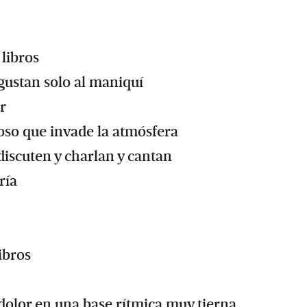
 libros
gustan solo al maniquí
r
oso que invade la atmósfera
 discuten y charlan y cantan
ría
ibros
e dolor en una base rítmica muy tierna