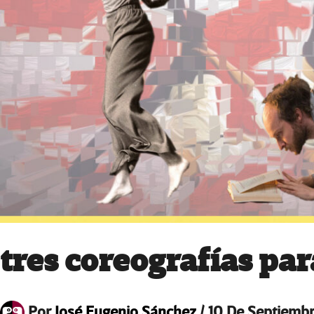
tres coreografías par
Por
José Eugenio Sánchez
/
10 De Septiemb