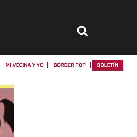
MI VECINA Y YO
BORDER POP
BOLETÍN
Primary
Sidebar