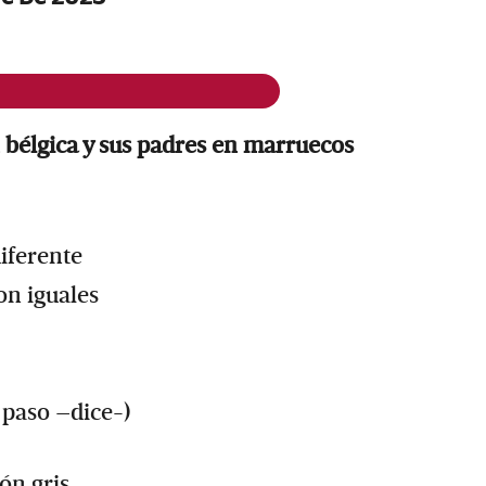
n bélgica y sus padres en marruecos
iferente
on iguales
 paso –dice-)
ón gris