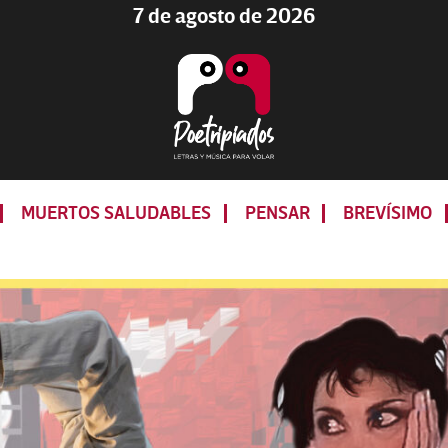
7 de agosto de 2026
Poetripiados
LETRAS
Y
MUERTOS SALUDABLES
PENSAR
BREVÍSIMO
MÚSICA
PARA
VOLAR