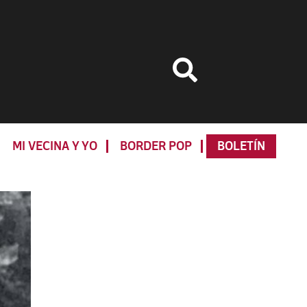
MI VECINA Y YO
BORDER POP
BOLETÍN
Primary
Sidebar