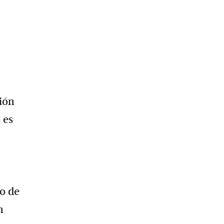
ión
 es
no de
n