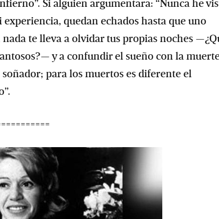
al infierno”. Si alguien argumentara: “Nunca he vi
i experiencia, quedan echados hasta que uno
en nada te lleva a olvidar tus propias noches —¿
antosos?— y a confundir el sueño con la muerte
 soñador; para los muertos es diferente el
o”.
===========