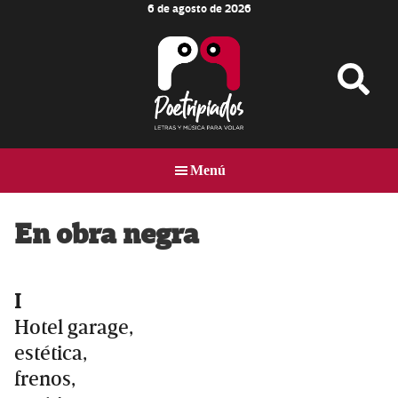
6 de agosto de 2026
Skip
Skip
Skip
to
to
to
main
primary
footer
content
sidebar
Poetripiados
LETRAS
Y
Menú
MÚSICA
PARA
VOLAR
En obra negra
I
Hotel garage,
estética,
frenos,