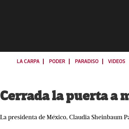
Skip
Skip
Skip
Skip
to
to
to
to
primary
main
primary
footer
navigation
content
sidebar
LA CARPA
PODER
PARADISO
VIDEOS
Cerrada la puerta a 
La presidenta de México, Claudia Sheinbaum Pa