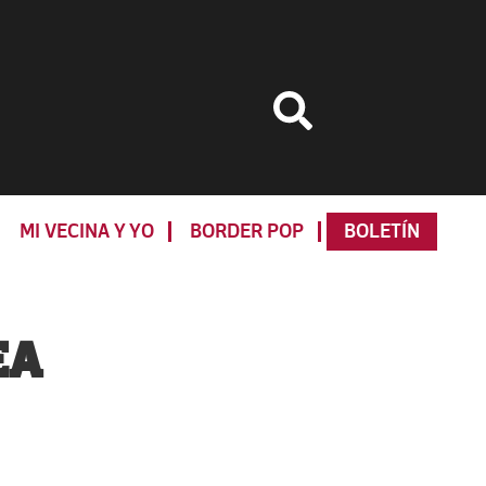
MI VECINA Y YO
BORDER POP
BOLETÍN
Primary
Sidebar
EA