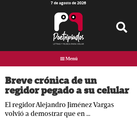
7 de agosto de 2026
Skip
Skip
Skip
to
to
to
main
primary
footer
content
sidebar
Poetripiados
LETRAS
Y
Menú
MÚSICA
PARA
VOLAR
Breve crónica de un
regidor pegado a su celular
El regidor Alejandro Jiménez Vargas
volvió a demostrar que en …