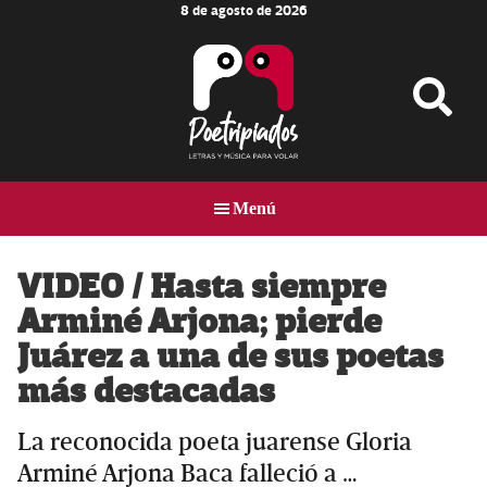
8 de agosto de 2026
Skip
Skip
Skip
to
to
to
main
primary
footer
content
sidebar
Poetripiados
LETRAS
Y
Menú
MÚSICA
PARA
VOLAR
VIDEO / Hasta siempre
Arminé Arjona; pierde
Juárez a una de sus poetas
más destacadas
La reconocida poeta juarense Gloria
Arminé Arjona Baca falleció a …