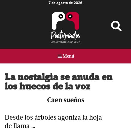
7 de agosto de 2026
Skip
Skip
Skip
to
to
to
main
primary
footer
content
sidebar
Poetripiados
LETRAS
Y
Menú
MÚSICA
PARA
VOLAR
La nostalgia se anuda en
los huecos de la voz
Caen sueños
Desde los árboles agoniza la hoja
de llama …