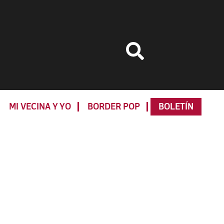
MI VECINA Y YO
BORDER POP
BOLETÍN
Primary
Sidebar