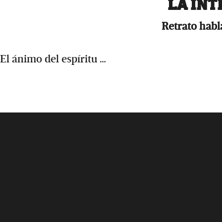
LA INT
Retrato habl
El ánimo del espíritu …
Footer