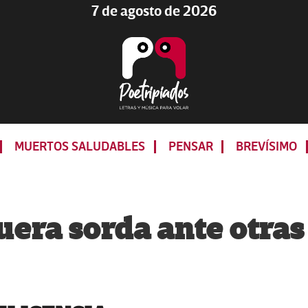
7 de agosto de 2026
Poetripiados
LETRAS
Y
MUERTOS SALUDABLES
PENSAR
BREVÍSIMO
MÚSICA
PARA
VOLAR
fuera sorda ante otras