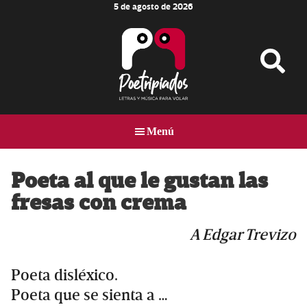
5 de agosto de 2026
Skip
Skip
Skip
to
to
to
main
primary
footer
content
sidebar
Poetripiados
LETRAS
Y
Menú
MÚSICA
PARA
VOLAR
Poeta al que le gustan las
fresas con crema
A Edgar Trevizo
Poeta disléxico.
Poeta que se sienta a …