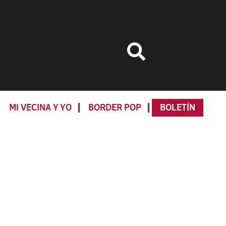
MI VECINA Y YO
BORDER POP
BOLETÍN
Primary
Sidebar