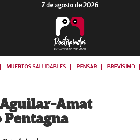
7 de agosto de 2026
Poetripiados
LETRAS
Y
MUERTOS SALUDABLES
PENSAR
BREVÍSIMO
MÚSICA
PARA
VOLAR
 Aguilar-Amat
o Pentagna