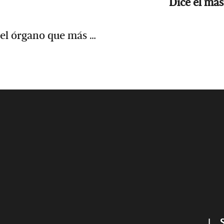
Dice el masa
el órgano que más …
Footer
|
S