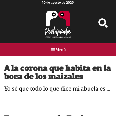
10 de agosto de 2026
Skip
Skip
Skip
to
to
to
main
primary
footer
content
sidebar
Poetripiados
LETRAS
Y
Menú
MÚSICA
PARA
VOLAR
A la corona que habita en la
boca de los maizales
Yo sé que todo lo que dice mi abuela es …