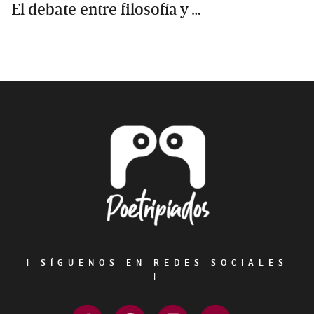
El debate entre filosofía y …
Primary
Sidebar
Footer
|
SÍGUENOS EN REDES SOCIALES
|