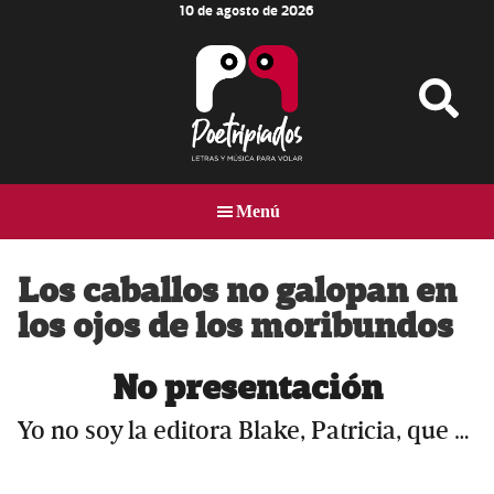
10 de agosto de 2026
Skip
Skip
Skip
to
to
to
main
primary
footer
content
sidebar
Poetripiados
LETRAS
Y
Menú
MÚSICA
PARA
VOLAR
Los caballos no galopan en
los ojos de los moribundos
No presentación
Yo no soy la editora Blake, Patricia, que …