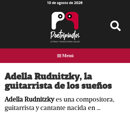
10 de agosto de 2026
Skip
Skip
Skip
to
to
to
main
primary
footer
content
sidebar
Poetripiados
LETRAS
Y
Menú
MÚSICA
PARA
VOLAR
Adella Rudnitzky, la
guitarrista de los sueños
Adella Rudnitzky
es una compositora,
guitarrista y cantante nacida en …