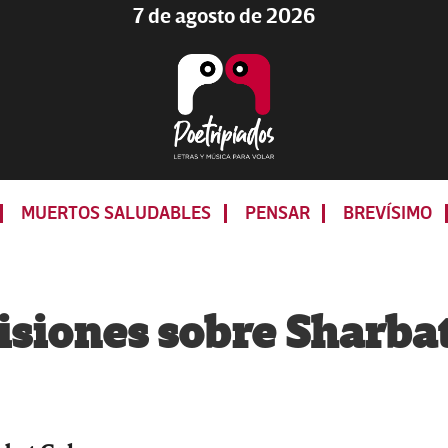
7 de agosto de 2026
Poetripiados
LETRAS
Y
MUERTOS SALUDABLES
PENSAR
BREVÍSIMO
MÚSICA
PARA
VOLAR
isiones sobre Sharba