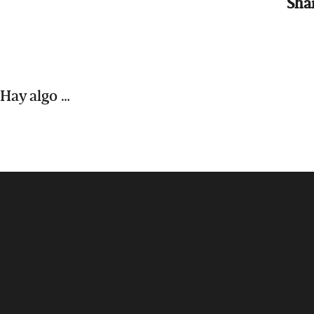
Sha
Hay algo …
Footer