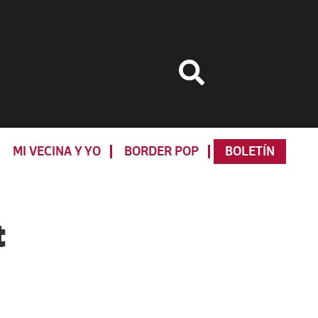
MI VECINA Y YO
BORDER POP
BOLETÍN
Primary
Sidebar
t