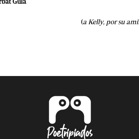
rbat Gula
(
a Kelly, por su ami