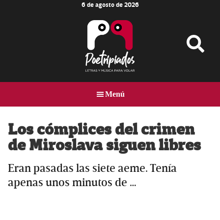
6 de agosto de 2026
Skip
Skip
Skip
to
to
to
main
primary
footer
content
sidebar
Poetripiados
LETRAS
Y
Menú
MÚSICA
PARA
VOLAR
Los cómplices del crimen
de Miroslava siguen libres
Eran pasadas las siete aeme. Tenía
apenas unos minutos de …