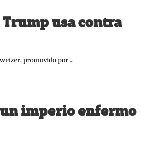
ue Trump usa contra
hweizer, promovido por …
e un imperio enfermo