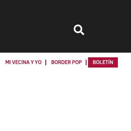
MI VECINA Y YO
BORDER POP
BOLETÍN
Primary
Sidebar