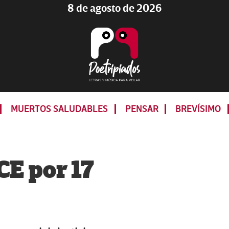
8 de agosto de 2026
Poetripiados
LETRAS
Y
MUERTOS SALUDABLES
PENSAR
BREVÍSIMO
MÚSICA
PARA
VOLAR
CE por 17