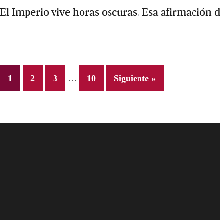
El Imperio vive horas oscuras. Esa afirmación d
Interim
Page
Page
Page
Page
1
2
3
…
10
Siguiente »
pages
omitted
Footer