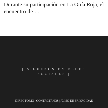
Durante su participación en La Guía Roja, el
encuentro de …
Primary
Sidebar
Footer
|
SÍGUENOS EN REDES
SOCIALES
|
DIRECTORIO
|
CONTACTANOS
|
AVISO DE PRIVACIDAD