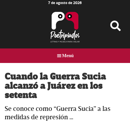
7 de agosto de 2026
Skip
Skip
Skip
to
to
to
main
primary
footer
content
sidebar
Poetripiados
LETRAS
Y
Menú
MÚSICA
PARA
VOLAR
Cuando la Guerra Sucia
alcanzó a Juárez en los
setenta
Se conoce como “Guerra Sucia” a las
medidas de represión …