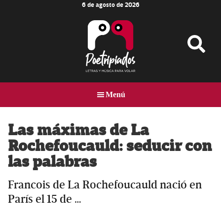
6 de agosto de 2026
Skip
Skip
Skip
to
to
to
main
primary
footer
content
sidebar
Poetripiados
LETRAS
Y
Menú
MÚSICA
PARA
VOLAR
Las máximas de La
Rochefoucauld: seducir con
las palabras
Francois de La Rochefoucauld nació en
París el 15 de …