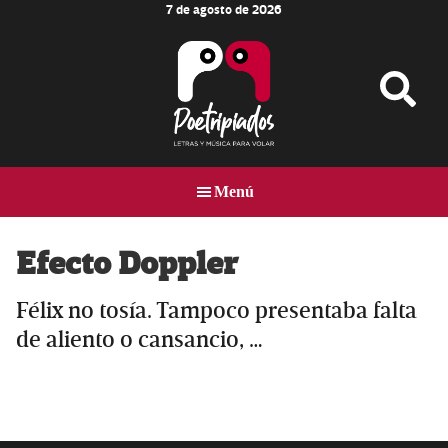
7 de agosto de 2026
Skip
Skip
Skip
to
to
to
main
primary
footer
content
sidebar
Poetripiados
LETRAS
Y
Menú
MÚSICA
PARA
VOLAR
Efecto Doppler
Félix no tosía. Tampoco presentaba falta
de aliento o cansancio, …
Primary