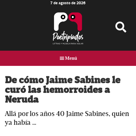
7 de agosto de 2026
Skip
Skip
Skip
to
to
to
main
primary
footer
content
sidebar
Poetripiados
LETRAS
Y
Menú
MÚSICA
PARA
VOLAR
De cómo Jaime Sabines le
curó las hemorroides a
Neruda
Allá por los años 40 Jaime Sabines, quien
ya había …