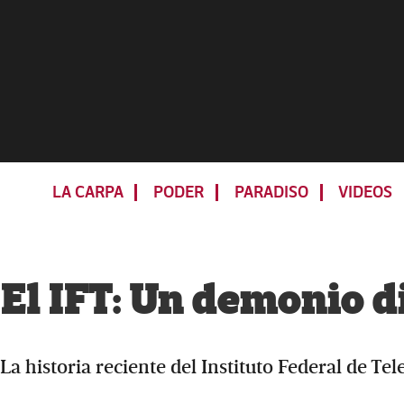
Skip
Skip
Skip
Skip
to
to
to
to
primary
main
primary
footer
navigation
content
sidebar
LA CARPA
PODER
PARADISO
VIDEOS
El IFT: Un demonio d
La historia reciente del Instituto Federal de T