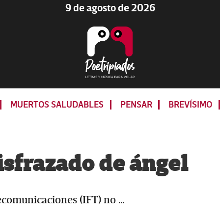
9 de agosto de 2026
Poetripiados
LETRAS
Y
MUERTOS SALUDABLES
PENSAR
BREVÍSIMO
MÚSICA
PARA
VOLAR
isfrazado de ángel
elecomunicaciones (IFT) no …