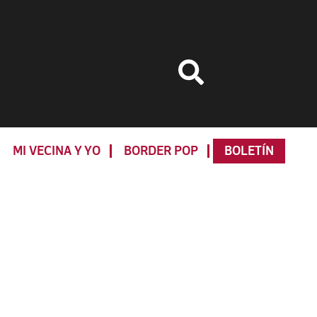
MI VECINA Y YO
BORDER POP
BOLETÍN
Primary
Sidebar