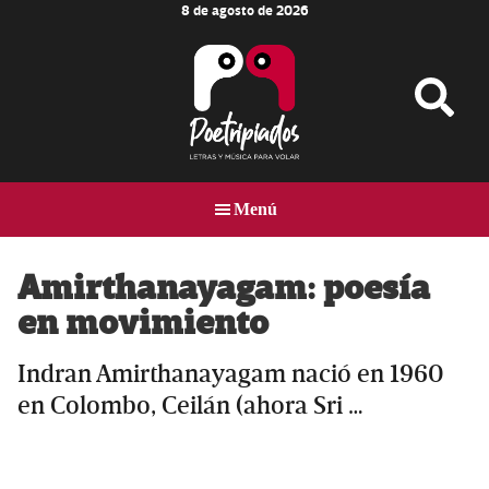
8 de agosto de 2026
Skip
Skip
Skip
to
to
to
main
primary
footer
content
sidebar
Poetripiados
LETRAS
Y
Menú
MÚSICA
PARA
VOLAR
Amirthanayagam: poesía
en movimiento
Indran Amirthanayagam nació en 1960
en Colombo, Ceilán (ahora Sri …