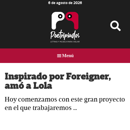
6 de agosto de 2026
Skip
Skip
Skip
to
to
to
main
primary
footer
content
sidebar
Poetripiados
LETRAS
Y
Menú
MÚSICA
PARA
VOLAR
Inspirado por Foreigner,
amó a Lola
Hoy comenzamos con este gran proyecto
en el que trabajaremos …