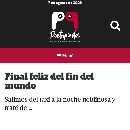
7 de agosto de 2026
Skip
Skip
Skip
to
to
to
main
primary
footer
content
sidebar
Poetripiados
LETRAS
Y
Menú
MÚSICA
PARA
VOLAR
Final feliz del fin del
mundo
Salimos del taxi a la noche neblinosa y
traté de …