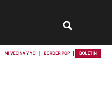
MI VECINA Y YO
BORDER POP
BOLETÍN
Primary
Sidebar