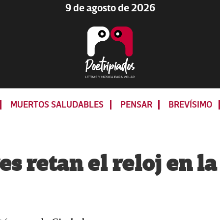
9 de agosto de 2026
Poetripiados
LETRAS
Y
MUERTOS SALUDABLES
PENSAR
BREVÍSIMO
MÚSICA
PARA
VOLAR
s retan el reloj en la