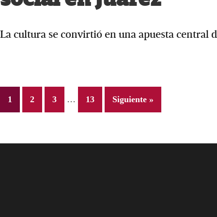
La cultura se convirtió en una apuesta central 
Interim
Page
Page
Page
Page
1
2
3
…
13
Siguiente »
pages
omitted
Footer