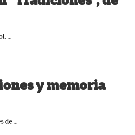
 “Tradiciones”, de
ol, …
iones y memoria
es de …