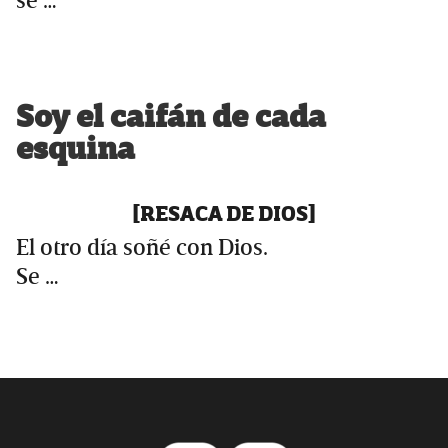
se …
Soy el caifán de cada
esquina
[RESACA DE DIOS]
El otro día soñé con Dios.
Se …
Primary
Sidebar
Footer