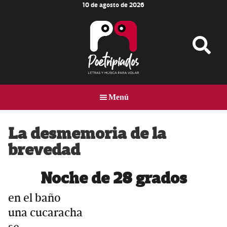
10 de agosto de 2026
Skip
Skip
Skip
to
to
to
main
primary
footer
content
sidebar
Poetripiados
LETRAS
Y
Menú
MÚSICA
PARA
VOLAR
La desmemoria de la
brevedad
Noche de 28 grados
en el baño
una cucaracha