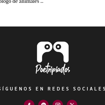
cólogo de animales …
ÍGUENOS EN REDES SOCIAL