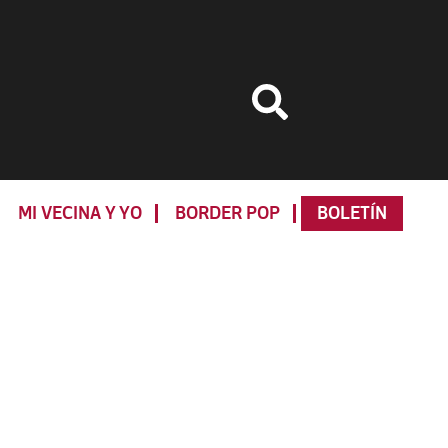
MI VECINA Y YO
BORDER POP
BOLETÍN
Primary
Sidebar