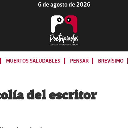
6 de agosto de 2026
Poetripiados
LETRAS
Y
MUERTOS SALUDABLES
PENSAR
BREVÍSIMO
MÚSICA
PARA
VOLAR
lía del escritor