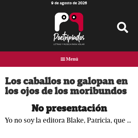
9 de agosto de 2026
Skip
Skip
Skip
to
to
to
main
primary
footer
content
sidebar
Poetripiados
LETRAS
Y
Menú
MÚSICA
PARA
VOLAR
Los caballos no galopan en
los ojos de los moribundos
No presentación
Yo no soy la editora Blake, Patricia, que …