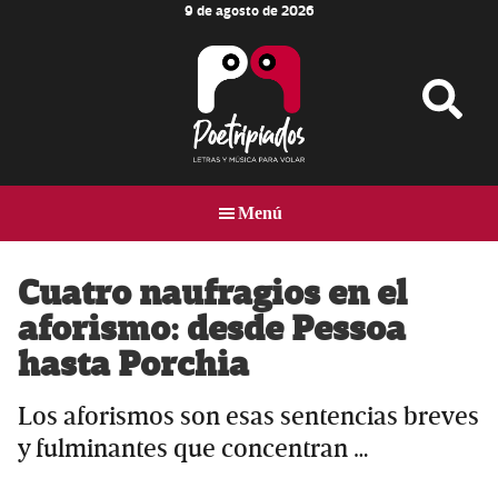
9 de agosto de 2026
Skip
Skip
Skip
to
to
to
main
primary
footer
content
sidebar
Poetripiados
LETRAS
Y
Menú
MÚSICA
PARA
VOLAR
Cuatro naufragios en el
aforismo: desde Pessoa
hasta Porchia
Los aforismos son esas sentencias breves
y fulminantes que concentran …