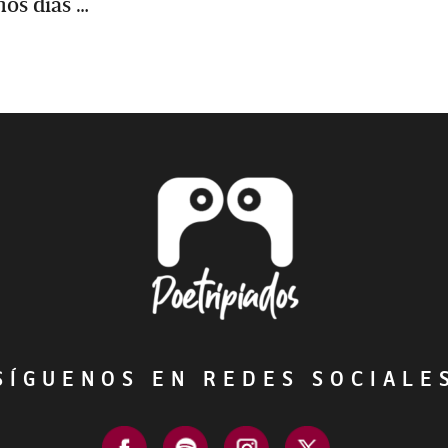
nos días …
ÍGUENOS EN REDES SOCIAL