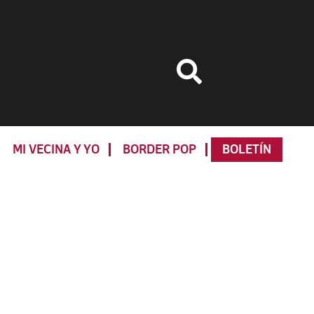
MI VECINA Y YO
BORDER POP
BOLETÍN
Primary
Sidebar