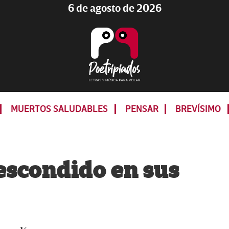
6 de agosto de 2026
Poetripiados
LETRAS
Y
MUERTOS SALUDABLES
PENSAR
BREVÍSIMO
MÚSICA
PARA
VOLAR
 escondido en sus