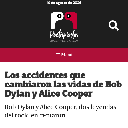
10 de agosto de 2026
Skip
Skip
Skip
to
to
to
main
primary
footer
content
sidebar
Poetripiados
LETRAS
Y
Menú
MÚSICA
PARA
VOLAR
Los accidentes que
cambiaron las vidas de Bob
Dylan y Alice Cooper
Bob Dylan y Alice Cooper, dos leyendas
del rock, enfrentaron …