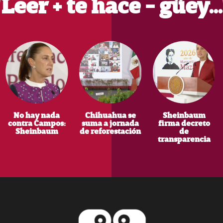
Leer + te hace - güey…
No hay nada
Chihuahua se
Sheinbaum
contra Campos:
suma a jornada
firma decreto
Sheinbaum
de reforestación
de
transparencia
Footer