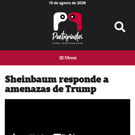
10 de agosto de 2026
Skip
Skip
Skip
to
to
to
main
primary
footer
content
sidebar
Poetripiados
LETRAS
Y
Menú
MÚSICA
PARA
VOLAR
Sheinbaum responde a
amenazas de Trump