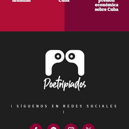
mundial
Cuba
presión
económica
sobre Cuba
Footer
|
SÍGUENOS EN REDES SOCIALES
|