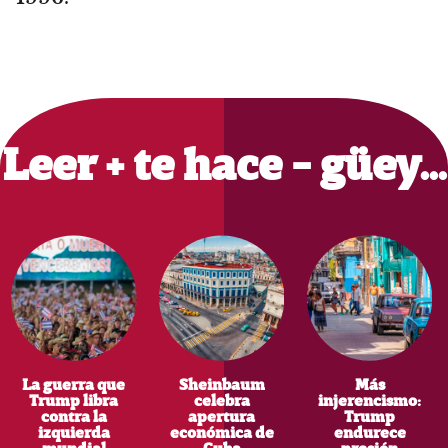
Primary
Sidebar
Leer + te hace - güey…
La guerra que
Sheinbaum
Más
Trump libra
celebra
injerencismo:
contra la
apertura
Trump
izquierda
económica de
endurece