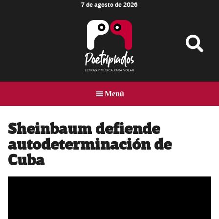
7 de agosto de 2026
Skip
Skip
Skip
to
to
to
main
primary
footer
content
sidebar
Poetripiados
LETRAS
Y
Menú
MÚSICA
PARA
VOLAR
Sheinbaum defiende
autodeterminación de
Cuba