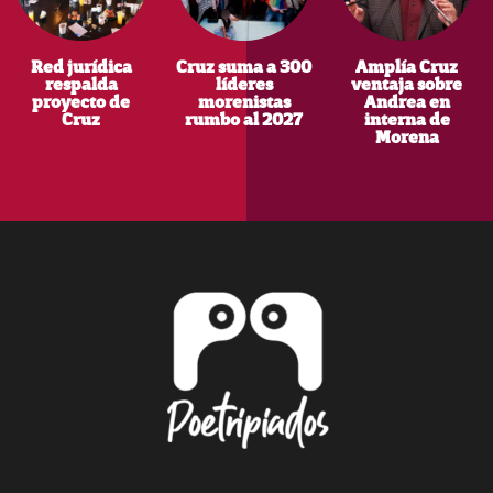
Red jurídica
Cruz suma a 300
Amplía Cruz
respalda
líderes
ventaja sobre
proyecto de
morenistas
Andrea en
Cruz
rumbo al 2027
interna de
Morena
Footer