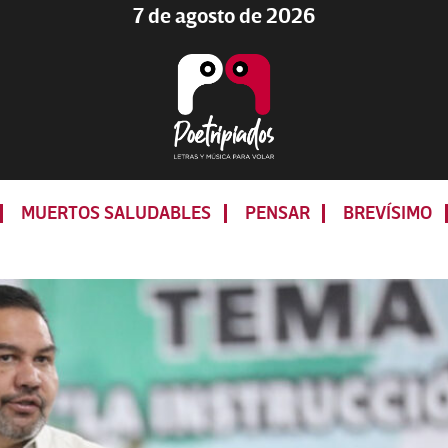
7 de agosto de 2026
Poetripiados
LETRAS
Y
MUERTOS SALUDABLES
PENSAR
BREVÍSIMO
MÚSICA
PARA
VOLAR