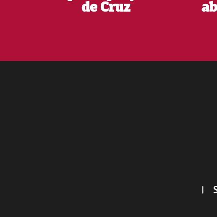
de Cruz
ab
Footer
|
S