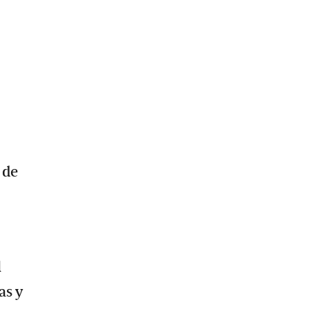
 de
l
as y