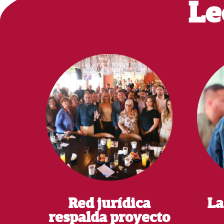
Le
Red jurídica
La
respalda proyecto