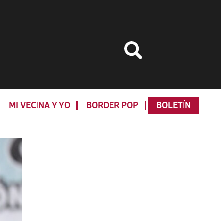
MI VECINA Y YO
BORDER POP
BOLETÍN
Primary
Sidebar