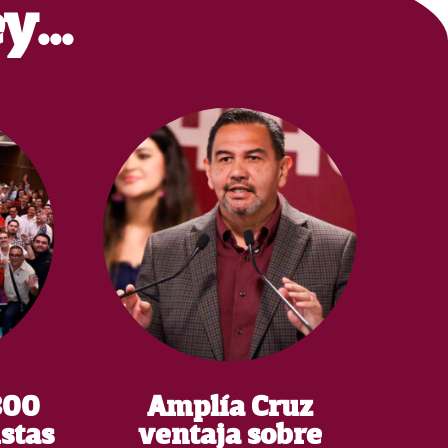
ey…
300
Amplía Cruz
stas
ventaja sobre