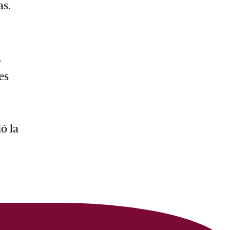
as.
,
es
ó la