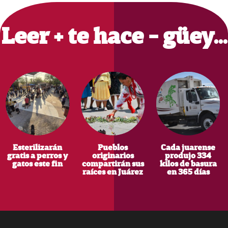
Sidebar
Leer + te hace - güey…
Esterilizarán
Pueblos
Cada juarense
gratis a perros y
originarios
produjo 334
gatos este fin
compartirán sus
kilos de basura
raíces en Juárez
en 365 días