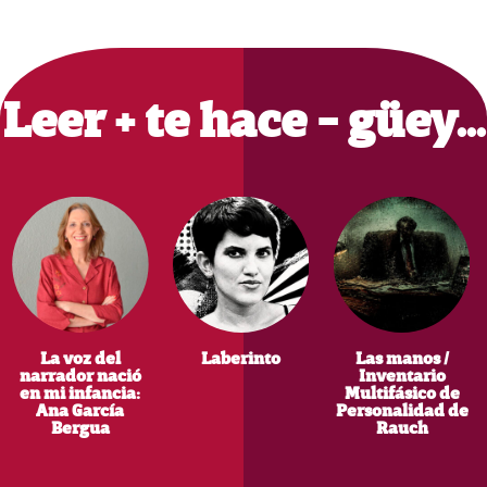
Primary
Sidebar
Leer + te hace - güey…
La voz del
Laberinto
Las manos /
narrador nació
Inventario
en mi infancia:
Multifásico de
Ana García
Personalidad de
Bergua
Rauch