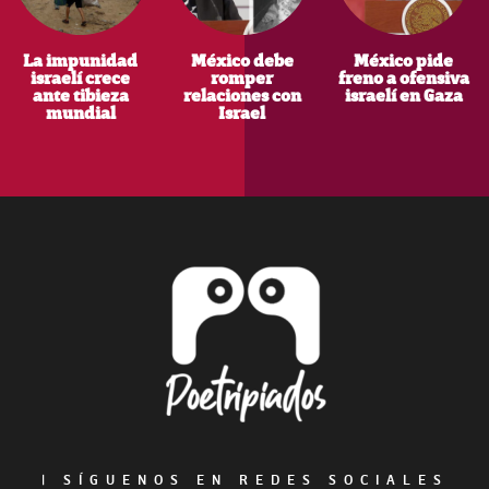
La impunidad
México debe
México pide
israelí crece
romper
freno a ofensiva
ante tibieza
relaciones con
israelí en Gaza
mundial
Israel
Footer
|
SÍGUENOS EN REDES SOCIALES