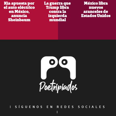
Kia apuesta por
La guerra que
México libra
el auto eléctrico
Trump libra
nuevos
en México,
contra la
aranceles de
anuncia
izquierda
Estados Unidos
Sheinbaum
mundial
Footer
|
SÍGUENOS EN REDES SOCIALES
|