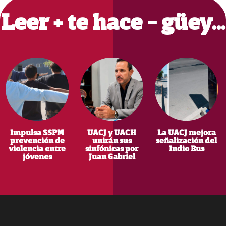
Leer + te hace - güey…
Impulsa SSPM
UACJ y UACH
La UACJ mejora
prevención de
unirán sus
señalización del
violencia entre
sinfónicas por
Indio Bus
jóvenes
Juan Gabriel