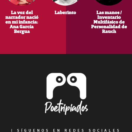
La voz del
Laberinto
Las manos /
narrador nació
Inventario
en mi infancia:
Multifásico de
Ana García
Personalidad de
Bergua
Rauch
Footer
|
SÍGUENOS EN REDES SOCIALES